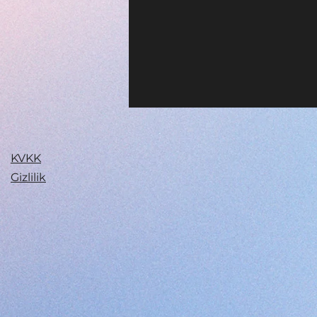
KVKK
Gizlilik
google.com, pub-9215710497548762, DIRECT, f08c47fec0942fa0